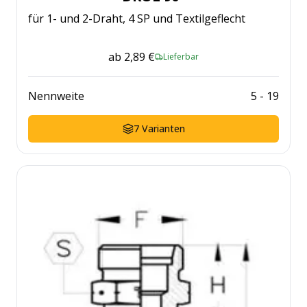
für 1- und 2-Draht, 4 SP und Textilgeflecht
ab
2,89 €
Lieferbar
Nennweite
5
-
19
7
Varianten